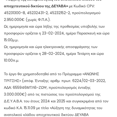
αποχετευτικού δικτύου της ΔΕΥΑΒΑ»
με Κωδικό CPV:
45231300-8, 45232431-2, 45232152-2, προϋπολογισμού
2.950.000€ (χωρίς Φ.Π.Α.).
Ως ημερομηνία και ώρα λήξης της προθεσμίας υποβολής των
προσφορών ορίζεται η 23-02-2024, ημέρα Παρασκευή και ώρα
15:00μ.μ..
Ως ημερομηνία και ώρα ηλεκτρονικής αποσφράγισης των
προσφορών ορίζεται η 28-02-2024, ημέρα Τετάρτη και ώρα
10:00π.μ.
Το έργο θα χρηματοδοτηθεί από το Πρόγραμμα «ΑΝΩΝΗΣ
ΤΡΙΤΣΗΣ» (απόφ. Ένταξης: αριθμ. πρωτ. 6224/02-03-2022,
ΑΔΑ: 655946ΜΤΛ6-ΖΩΨ, προϋπολογισμός ένταξης
3.000.000€) από τις πιστώσεις του προϋπολογισμού της
Δ.Ε.Υ.Α.Β.Α. του έτους 2024 και 2025 και συγκεκριμένα από τον
κωδικό Κ.Α. 15.11.09 με τίτλο «Αύξηση της δυναμικότητας του
ανατολικού κλάδου αποχετευτικού δικτύου ΔΕΥΑΒΑ