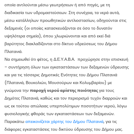
οποία αντλούνται μέσω γεωτρήσεων ή από πηγές, με τη
διαδικασία των υδρομαστεύσεων. Στη συνέχεια, τα νερά αυτά,
μέσω κατάλληλων προωθητικών αντλιοστασίων, οδηγούνται στις
δεξαμενές (οι οποίες κατασκευάζονται σε όσο το δυνατόν
υψηλότερα σημεία), όπου χλωριώνονται και από εκεί διά
βαρύτητος διακλαδίζονται στο δίκτυο υδρεύσεως του Δήμου
Πλατανιά.
Να σημειωθεί ότι φέτος, η Δ.Ε.Υ.Α.Β.Α. προχώρησε στην επισκευή
– συντήρηση όλων των εγκαταστάσεων των δεξαμενών ύδρευσης
και για τις τέσσερις Δημοτικές Ενότητες του Δήμου Πλατανιά
(Πλατανιά, Βουκολιών, Μουσούρων και Κολυμβαρίου) με
γνώμονα την
παροχή νερού αρίστης ποιότητας
για τους
Δημότες Πλατανιά, καθώς και τον περιορισμό τυχόν διαρροών και
ως εκ τούτου απώλειας υπερπολύτιμων ποσοτήτων νερού, λόγω
φυσιολογικής φθοράς των εγκαταστάσεων των δεξαμενών.
Παρακάτω
απεικονίζεται χάρτης του Δήμου Πλατανιά
, για τις
διάφορες εγκαταστάσεις του δικτύου ύδρευσης του Δήμου μας.