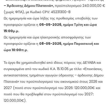
– Άρδευσης Δήμου Πλατανιά»,
προϋπολογισμού 240.000,00 €
(χωρίς ΦΠΑ), με Κωδικό CPV: 45231300-8
Ως ημερομηνία και ώρα λήξης της προθεσμίας υποβολής των
προσφορών ορίζεται η
05-05-2026, ημέρα Τρίτη και ώρα
15:00μ.μ.
Ως ημερομηνία και ώρα ηλεκτρονικής αποσφράγισης των
προσφορών ορίζεται η
08-05-2026, ημέρα Παρασκευή και
ώρα 10:00π.μ.
Το έργο θα χρηματοδοτηθεί από ιδίους πόρους της ΔΕΥΑΒΑ και
συγκεκριμένα από τον κωδικό Κ.Α. 15.10.05 με τίτλο: «Επεκτάσεις,
αντικαταστάσεις τμημάτων αγωγών ύδρευσης - άρδευσης Δήμου
Πλατανιά» του προϋπολογισμού του οικονομικού έτους 2026 και
2027 (ποσό στον προϋπολογισμό του 2026: 120.000,00€ και
ποσό που θα προβλεφθεί στον προϋπολογισμό του 2027
:
120.000,00€).