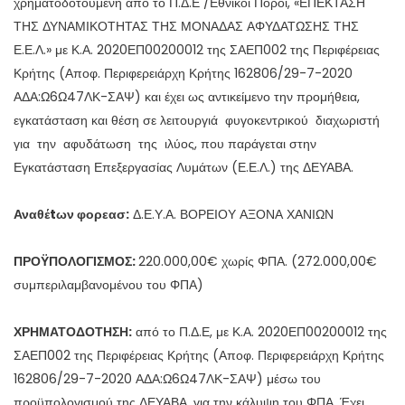
χρηματοδοτούμενη από το Π.Δ.Ε /Εθνικοί Πόροι, «ΕΠΕΚΤΑΣΗ
ΤΗΣ ΔΥΝΑΜΙΚΟΤΗΤΑΣ ΤΗΣ ΜΟΝΑΔΑΣ ΑΦΥΔΑΤΩΣΗΣ ΤΗΣ
Ε.Ε.Λ.» με Κ.Α. 2020ΕΠ00200012 της ΣΑΕΠ002 της Περιφέρειας
Κρήτης (Αποφ. Περιφερειάρχη Κρήτης 162806/29-7-2020
ΑΔΑ:Ω6Ω47ΛΚ-ΣΑΨ) και έχει ως αντικείμενο την προμήθεια,
εγκατάσταση και θέση σε λειτουργιά φυγοκεντρικού διαχωριστή
για την αφυδάτωση της ιλύος, που παράγεται στην
Εγκατάσταση Επεξεργασίας Λυμάτων (Ε.Ε.Λ.) της ΔΕΥΑΒΑ.
Αναθέ
tων φορεασ:
Δ.Ε.Υ.Α. ΒΟΡΕΙΟΥ ΑΞΟΝΑ ΧΑΝΙΩΝ
ΠΡΟΫΠΟΛΟΓΙΣΜΟΣ:
220.000,00€ χωρίς ΦΠΑ. (272.000,00€
συμπεριλαμβανομένου του ΦΠΑ)
ΧΡΗΜΑΤΟΔΟΤΗΣΗ:
από το Π.Δ.Ε, με Κ.Α. 2020ΕΠ00200012 της
ΣΑΕΠ002 της Περιφέρειας Κρήτης (Αποφ. Περιφερειάρχη Κρήτης
162806/29-7-2020 ΑΔΑ:Ω6Ω47ΛΚ-ΣΑΨ) μέσω του
προϋπολογισμού της ΔΕΥΑΒΑ, για την κάλυψη του ΦΠΑ. Έχει