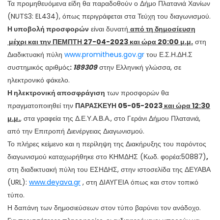
Τα προμηθευόμενα είδη θα παραδοθούν ο Δήμο Πλατανιά Χανίων
(
NUTS
3:
EL
434), όπως περιγράφεται στα Τεύχη του διαγωνισμού.
Η
υποβολή προσφορών
είναι δυνατή
από τη δημοσίευση
μέχρι και την
ΠΕΜΠΤΗ 27-04-2023
και ώρα 20:00 μ.μ.
στη
Διαδικτυακή πύλη
www.promitheus.gov.gr
του Ε.Σ.Η.ΔΗ.Σ
συστημικός αριθμός
:
189309
στην Ελληνική γλώσσα, σε
ηλεκτρονικό φάκελο.
Η ηλεκτρονική αποσφράγιση
των προσφορών θα
πραγματοποιηθεί την
ΠΑΡΑΣΚΕΥΗ 05-05-2023
και ώρα 12:30
μ.μ.
, στα γραφεία της Δ.Ε.Υ.Α.Β.Α., στο Γεράνι Δήμου Πλατανιά,
από την Επιτροπή Διενέργειας Διαγωνισμού.
Το πλήρες κείμενο και η περίληψη της Διακήρυξης του παρόντος
διαγωνισμού καταχωρήθηκε στο ΚΗΜΔΗΣ (Κωδ. φορέα:50887)
,
στη διαδικτυακή πύλη του ΕΣΗΔΗΣ, στην ιστοσελίδα της ΔΕΥΑΒΑ
(
UR
L):
www.deyava.gr
, στη ΔΙΑΥΓΕΙΑ όπως και στον τοπικό
τύπο.
Η δαπάνη των δημοσιεύσεων στον τύπο βαρύνει τον ανάδοχο.