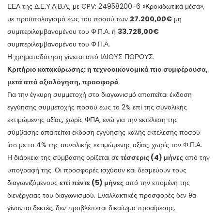
ΕΕΛ της Δ.Ε.Υ.Α.Β.Α., με CPV: 24958200-6 «Κροκιδωτικά μέσα»,
με προϋπολογισμό έως του ποσού των
27.200,00€
μη
συμπεριλαμβανομένου του Φ.Π.Α. ή
33.728,00€
συμπεριλαμβανομένου του Φ.Π.Α.
Η χρηματοδότηση γίνεται από ΙΔΙΟΥΣ ΠΟΡΟΥΣ.
Κριτήριο κατακύρωσης:
η τεχνοοικονομικά πιο συμφέρουσα,
μετά από αξιολόγηση, προσφορά
Για την έγκυρη συμμετοχή στο διαγωνισμό απαιτείται έκδοση
εγγύησης συμμετοχής ποσού έως το 2% επί της συνολικής
εκτιμώμενης αξίας, χωρίς ΦΠΑ, ενώ για την εκτέλεση της
σύμβασης απαιτείται έκδοση εγγύησης καλής εκτέλεσης ποσού
ίσο με το 4% της συνολικής εκτιμώμενης αξίας, χωρίς τον Φ.Π.Α.
Η διάρκεια της σύμβασης ορίζεται σε
τέσσερις (4) μήνες
από την
υπογραφή της. Οι προσφορές ισχύουν και δεσμεύουν τους
διαγωνιζόμενους
επί πέντε (5) μήνες
από την επομένη της
διενέργειας του διαγωνισμού. Εναλλακτικές προσφορές δεν θα
γίνονται δεκτές, δεν προβλέπεται δικαίωμα προαίρεσης.