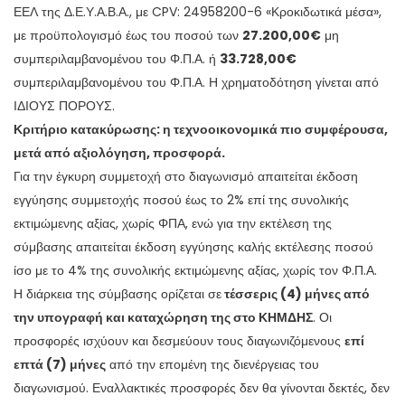
ΕΕΛ της Δ.Ε.Υ.Α.Β.Α., με CPV: 24958200-6 «Κροκιδωτικά μέσα»,
με προϋπολογισμό έως του ποσού των
27.200,00€
μη
συμπεριλαμβανομένου του Φ.Π.Α. ή
33.728,00€
συμπεριλαμβανομένου του Φ.Π.Α. Η χρηματοδότηση γίνεται από
ΙΔΙΟΥΣ ΠΟΡΟΥΣ.
Κριτήριο κατακύρωσης:
η τεχνοοικονομικά πιο συμφέρουσα,
μετά από αξιολόγηση, προσφορά.
Για την έγκυρη συμμετοχή στο διαγωνισμό απαιτείται έκδοση
εγγύησης συμμετοχής ποσού έως το 2% επί της συνολικής
εκτιμώμενης αξίας, χωρίς ΦΠΑ, ενώ για την εκτέλεση της
σύμβασης απαιτείται έκδοση εγγύησης καλής εκτέλεσης ποσού
ίσο με το 4% της συνολικής εκτιμώμενης αξίας, χωρίς τον Φ.Π.Α.
Η διάρκεια της σύμβασης ορίζεται σε
τέσσερις (4) μήνες από
την υπογραφή και καταχώρηση της στο ΚΗΜΔΗΣ
. Οι
προσφορές ισχύουν και δεσμεύουν τους διαγωνιζόμενους
επί
επτά (7) μήνες
από την επομένη της διενέργειας του
διαγωνισμού. Εναλλακτικές προσφορές δεν θα γίνονται δεκτές, δεν