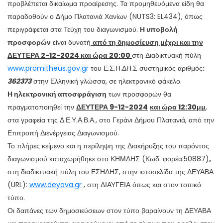
προβλέπεται δικαίωμα προαίρεσης. Τα προμηθευόμενα είδη θα
παραδοθούν ο Δήμο Πλατανιά Χανίων (
NUTS
3:
EL
434), όπως
περιγράφεται στα Τεύχη του διαγωνισμού.
Η
υποβολή
προσφορών
είναι δυνατή
από τη δημοσίευση
μέχρι και την
ΔΕΥΤΕΡΑ
2-12-2024
και ώρα 20:00
στη Διαδικτυακή πύλη
www.promitheus.gov.gr
του Ε.Σ.Η.ΔΗ.Σ συστημικός αριθμός
:
362373
στην Ελληνική γλώσσα, σε ηλεκτρονικό φάκελο.
Η ηλεκτρονική αποσφράγιση
των προσφορών θα
πραγματοποιηθεί την
ΔΕΥΤΕΡΑ 9-12-2024
και ώρα 12:30μμ
,
στα γραφεία της Δ.Ε.Υ.Α.Β.Α., στο Γεράνι Δήμου Πλατανιά, από την
Επιτροπή Διενέργειας Διαγωνισμού.
Το πλήρες κείμενο και η περίληψη της Διακήρυξης του παρόντος
διαγωνισμού καταχωρήθηκε στο ΚΗΜΔΗΣ (Κωδ. φορέα:50887)
,
στη διαδικτυακή πύλη του ΕΣΗΔΗΣ, στην ιστοσελίδα της ΔΕΥΑΒΑ
(
UR
L):
www.deyava.gr
, στη ΔΙΑΥΓΕΙΑ όπως και στον τοπικό
τύπο.
Οι δαπάνες των δημοσιεύσεων στον τύπο βαραίνουν τη ΔΕΥΑΒΑ