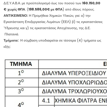
Δ.Ε.Υ.Α.Β.Α. με προϋπολογισμό έως του ποσού των
160.150,00
€
χωρίς ΦΠΑ
. (
198.586,00€ με ΦΠΑ
) από ιδίους πόρους.
ΑΝΤΙΚΕΙΜΕΝΟ:
Η Προμήθεια Χημικών Υλικών, για: α) την
Εγκατάσταση Επεξεργασίας Λυμάτων (ΕΕΛ) β) τις εγκαταστάσεις
Ύδρευσης και γ) τις εγκαταστάσεις Αποχέτευσης, της Δ.Ε.
Πλατανιά.
Τμήματα
:
Η σύμβαση υποδιαιρείται σε τέσσερα (4) τμήματα ως
εξής: