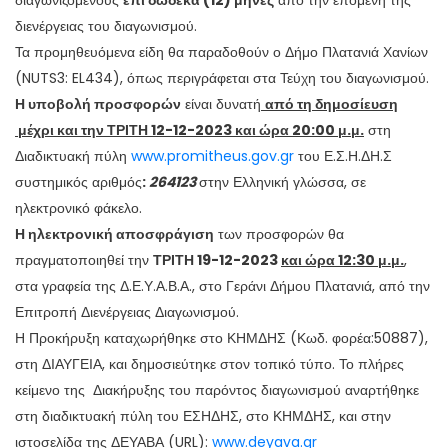
διαγωνιζόμενους
επί δώδεκα (12) μήνες
από την επομένη της
διενέργειας του διαγωνισμού.
Τα προμηθευόμενα είδη θα παραδοθούν ο Δήμο Πλατανιά Χανίων
(
NUTS
3:
EL
434), όπως περιγράφεται στα Τεύχη του διαγωνισμού.
Η
υποβολή προσφορών
είναι δυνατή
από τη δημοσίευση
μέχρι και την
ΤΡΙΤΗ 12-12-2023
και ώρα 20:00 μ.μ.
στη
Διαδικτυακή πύλη
www.promitheus.gov.gr
του Ε.Σ.Η.ΔΗ.Σ
συστημικός αριθμός
:
264123
στην Ελληνική γλώσσα, σε
ηλεκτρονικό φάκελο.
Η ηλεκτρονική αποσφράγιση
των προσφορών θα
πραγματοποιηθεί την
ΤΡΙΤΗ 19-12-2023
και ώρα 12:30 μ.μ.
,
στα γραφεία της Δ.Ε.Υ.Α.Β.Α., στο Γεράνι Δήμου Πλατανιά, από την
Επιτροπή Διενέργειας Διαγωνισμού.
Η Προκήρυξη καταχωρήθηκε στο ΚΗΜΔΗΣ (Κωδ. φορέα:50887),
στη ΔΙΑΥΓΕΙΑ, και δημοσιεύτηκε στον τοπικό τύπο. Το πλήρες
κείμενο της Διακήρυξης του παρόντος διαγωνισμού αναρτήθηκε
στη διαδικτυακή πύλη του ΕΣΗΔΗΣ, στο ΚΗΜΔΗΣ, και στην
ιστοσελίδα της ΔΕΥΑΒΑ (URL):
www.deyava.gr