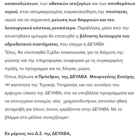
καταναλώσεων
, των
υδατικών ισοζυγίων
και των
αποθεμάτων
νερού
, στην απομακρυσμένη παρακολούθηση της
ποιότητας
νερού και σε σημαντική
μείωση των διαρροών και του
λειτουργικού κόστους γενικότερα
. Παράλληλα, μέσα από την
αποκτηθείσα εμπειρία θα επιτευχθεί η
βέλτιστη λειτουργία του
υδροδοτικού συστήματος
που ελέγχει η ΔΕΥΑΒΑ.
Τέλος, θα υλοποιηθεί Σχέδιο επικοινωνίας για τη διάχυση της
γνώσης και της πληροφορίας αναφορικά με τη συγκεκριμένη
πράξη, το πρόγραμμα και τις δότριες χώρες.
Όπως δήλωσε
ο Πρόεδρος της ΔΕΥΑΒΑ
Μαυρογένης Ευτύχης
«Η ικανότητα της Τεχνικής Υπηρεσίας και του συνόλου του
έμψυχου υλικού της ΔΕΥΑΒΑ, στο να υποβάλλει προγράμματα και
να επιτυγχάνει συνεχώς νέες χρηματοδοτήσεις αποτελεί ηθική
ανταμοιβή για όλους όσους εργάζονται στην ΔΕΥΑΒΑ. Με το
βλέμμα στο μέλλον συνεχίζουμε».
Εκ μέρους του Δ.Σ. της ΔΕΥΑΒΑ,