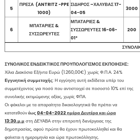
ΠΡΕΣΑ (ANTRITZ -PPE
ΣΙΔΗΡΟΣ –ΧΑΛΥΒΑΣ 17-
5
3000
1000)
04-05
ΜΠΑΤΑΡΙΕΣ &
ΜΠΑΤΑΡΙΕΣ &
6
ΣΥΣΣΩΡΕΥΤΕΣ 16-06-
200
ΣΥΣΣΩΡΕΥΤΕΣ
01*
ΣΥΝΟΛΙ
ΣΥΝΟΛΙΚΟΣ ΕΝΔΕΙΚΤΙΚΟΣ ΠΡΟΥΠΟΛΟΓΙΣΜΟΣ ΕΚΠΟΙΗΣΗΣ:
Χίλια Διακόσια Εξήντα Ευρώ (1.260,00€) χωρίς Φ.Π.Α. 24%
Εγγυητική συμμετοχής
: Η εγγύηση αυτή εκδίδεται υπέρ του
συμμετέχοντος για ποσό που αντιστοιχεί σε ποσοστό 10% επί της
συνολικής εκτιμώμενης αξίας, χωρίς ΦΠΑ.
Οι φάκελοι με τα απαραίτητα δικαιολογητικά θα πρέπει να
κατατεθούν
έως
04-04-2022 ημέρα Δευτέρα και ώρα
13:30.μ.μ
στη ΔΕΥΑΒΑ στην επιτροπή διενέργειας της
δημοπρασίας, αφού πρώτα θα έχουν πρωτοκολληθεί και θα
φαίνεται η ημερομηνία και ώρα πρωτοκόλλησης.