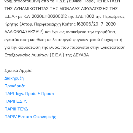
χρηματοδοτούμενη από το Π.Δ.Ε /Εθνικοί Πόροι, «ΕΠΕΚΤΑΣΗ
ΤΗΣ ΔΥΝΑΜΙΚΟΤΗΤΑΣ ΤΗΣ ΜΟΝΑΔΑΣ ΑΦΥΔΑΤΩΣΗΣ ΤΗΣ
Ε.Ε.Λ.» με Κ.Α. 2020ΕΠ00200012 της ΣΑΕΠ002 της Περιφέρειας
Κρήτης (Αποφ. Περιφερειάρχη Κρήτης 162806/29-7-2020
ΑΔΑ:Ω6Ω47ΛΚΣΑΨ) και έχει ως αντικείμενο την προμήθεια,
εγκατάσταση και θέση σε λειτουργιά φυγοκεντρικού διαχωριστή
για την αφυδάτωση της ιλύος, που παράγεται στην Εγκατάσταση
Επεξεργασίας Λυμάτων (Ε.Ε.Λ.) της ΔΕΥΑΒΑ.
Σχετικά Αρχεία:
Διακήρυξη
Προκήρυξη
ΠΑΡΙ Τεχν. Προδ. + Προυπ
ΠΑΡΙΙ Ε.Σ.Υ.
ΠΑΡΙΙΙ ΤΕΥΔ
ΠΑΡΙV Εντυπο Οικονομικής