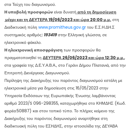
στα Τεύχη του διαγωνισμού.
Η
υποβολή προσφορών
είναι δυνατή
από τη δημοσίευση
μέχρι και τη
ΔΕΥΤΕΡΑ 19/06/2023
και ώρα 20:00 μ.μ.
στη
Διαδικτυακή πύλη
www.promitheus.gov.gr
του Ε.Σ.Η.ΔΗ.Σ
συστημικός αριθμός
:
193419
στην Ελληνική γλώσσα, σε
ηλεκτρονικό φάκελο.
Η ηλεκτρονική αποσφράγιση
των προσφορών θα
πραγματοποιηθεί τη
ΔΕΥΤΕΡΑ 26/06/2023 και ώρα 12:30 μ.μ.
,
στα γραφεία της Δ.Ε.Υ.Α.Β.Α., στο Γεράνι Δήμου Πλατανιά, από την
Επιτροπή Διενέργειας Διαγωνισμού.
Περίληψη της Διακήρυξης του παρόντος διαγωνισμού εστάλη με
ηλεκτρονικά μέσα για δημοσίευση στις 16/05/2023 στην
Υπηρεσία Εκδόσεων της Ευρωπαϊκής Ένωσης λαμβάνοντας
αριθμό 2023/S 096-298355, καταχωρήθηκε στο ΚΗΜΔΗΣ (Κωδ.
φορέα:50887) και στον τοπικό τύπο. Το πλήρες κείμενο της
Διακήρυξης του παρόντος διαγωνισμού αναρτήθηκε στη
διαδικτυακή πύλη του ΕΣΗΔΗΣ, στην ιστοσελίδα της ΔΕΥΑΒΑ