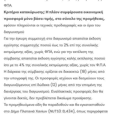
ΦΠΑ.
Κριτήριο κατακύρωσης:
Η πλέον συμφέρουσα οικονομική
προσφορά μόνο βάσει τιμής,
στο σύνολο της προμήθειας,
εφόσον πληρούνται οι τεχνικές προδιαγραφές και οι όροι του
διαγωνισμού
Για την έγκυρη συμμετοχή στο διαγωνισμό απαιτείται έκδοση
εγγύησης συμμετοχής ποσού έως το 2% επί της συνολικής
εκτιμώμενης αξίας, χωρίς ΦΠΑ, ενώ για την εκτέλεση της
σύμβασης απαιτείται έκδοση εγγύησης καλής εκτέλεσης ποσού
ίσο με το 4% της συνολικής εκτιμώμενης αξίας, χωρίς τον Φ.Π.Α.
Η διάρκεια της σύμβασης ορίζεται σε δεκαοκτώ (18) μήνες από
την υπογραφή της. Οι προσφορές ισχύουν και δεσμεύουν τους
διαγωνιζόμενους επί δώδεκα (12) μήνες από την επομένη της
διενέργειας του διαγωνισμού. Εναλλακτικές προσφορές δεν θα
γίνονται δεκτές, δεν προβλέπεται δικαίωμα προαίρεσης.
Τα προμηθευόμενα είδη θα παραδοθούν και θα εγκατασταθούν
στο Δήμο Πλατανιά Χανίων (
NUTS
3:
EL
434), όπως περιγράφεται