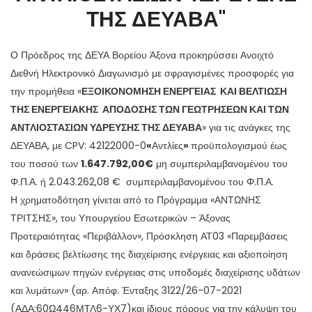
ΤΗΣ ΔΕΥΑΒΑ"
Ο Πρόεδρος της ΔΕΥΑ Βορείου Άξονα προκηρύσσει Ανοιχτό
Διεθνή Ηλεκτρονικό Διαγωνισμό με σφραγισμένες προσφορές για
την προμήθεια «
ΕΞΟΙΚΟΝΟΜΗΣΗ ΕΝΕΡΓΕΙΑΣ ΚΑΙ ΒΕΛΤΙΩΣΗ
ΤΗΣ ΕΝΕΡΓΕΙΑΚΗΣ ΑΠΟΔΟΣΗΣ ΤΩΝ ΓΕΩΤΡΗΣΕΩΝ ΚΑΙ ΤΩΝ
ΑΝΤΛΙΟΣΤΑΣΙΩΝ ΥΔΡΕΥΣΗΣ ΤΗΣ ΔΕΥΑΒΑ
» για τις ανάγκες της
ΔΕΥΑΒΑ, με CPV: 42122000-0
«
Αντλίες
»
προϋπολογισμού έως
του ποσού των
1.647.792,00€
μη συμπεριλαμβανομένου του
Φ.Π.Α. ή 2.043.262,08 € συμπεριλαμβανομένου του Φ.Π.Α.
Η χρηματοδότηση γίνεται από το Πρόγραμμα «ΑΝΤΩΝΗΣ
ΤΡΙΤΣΗΣ», του Υπουργείου Εσωτερικών – Άξονας
Προτεραιότητας «Περιβάλλον», Πρόσκληση ΑΤ03 «Παρεμβάσεις
και δράσεις βελτίωσης της διαχείρισης ενέργειας και αξιοποίηση
ανανεώσιμων πηγών ενέργειας στις υποδομές διαχείρισης υδάτων
και λυμάτων» (αρ. Απόφ. Ένταξης 3122/26-07-2021
(ΑΔΑ:60Ω446ΜΤΛ6-ΥΧ7)και ίδιους πόρους για την κάλυψη του