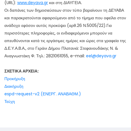
(
UR
L):
www.deyava.gr
και στη ΔΙΑΥΓΕΙΑ.
Οι δαπάνες των δημοσιεύσεων στον τύπο βαραίνουν τη ΔΕΥΑΒΑ
και παρακρατούνται αφαιρούμενοι από το τίμημα που οφείλει στον
ανάδοχο εφόσον αυτός προκύψει (αρθ.26 Ν.5005/22).Για
περισσότερες πληροφορίες, οι ενδιαφερόμενοι μπορούν να
απευθύνονται κατά τις εργάσιμες ημέρες και ώρες στα γραφεία της
Δ.Ε.Υ.Α.Β.Α., στο Γεράνι Δήμου Πλατανιά: Στεφανουδάκης Ν. &
Αναγνωστάκη Φ. Τηλ.: 2821061055, e-mail:
eel@deyava.gr
ΣΧΕΤΙΚΑ ΑΡΧΕΙΑ:
Προκήρυξη
Διακήρυξη
espd-request-v2 (ΕΝΕΡΓ. ΑΝΑΒΑΘΜ.)
Τεύχη