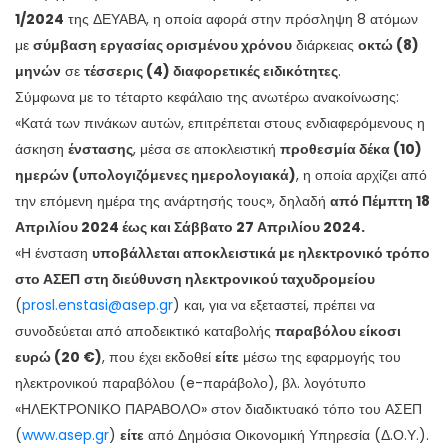
1/2024
της ΔΕΥΑΒΑ, η οποία αφορά στην πρόσληψη 8 ατόμων
με
σύμβαση εργασίας ορισμένου χρόνου
διάρκειας
οκτώ (8)
μηνών
σε
τέσσερις (4) διαφορετικές ειδικότητες
.
Σύμφωνα με το τέταρτο κεφάλαιο της ανωτέρω ανακοίνωσης:
«Κατά των πινάκων αυτών, επιτρέπεται στους ενδιαφερόμενους η
άσκηση
ένστασης
, μέσα σε αποκλειστική
προθεσμία δέκα (10)
ημερών (υπολογιζόμενες ημερολογιακά)
, η οποία αρχίζει από
την επόμενη ημέρα της ανάρτησής τους», δηλαδή
από Πέμπτη 18
Απριλίου 2024 έως και Σάββατο 27 Απριλίου 2024.
«Η ένσταση
υποβάλλεται αποκλειστικά με ηλεκτρονικό τρόπο
στο ΑΣΕΠ
στη διεύθυνση ηλεκτρονικού ταχυδρομείου
(
prosl.enstasi@asep.gr
) και, για να εξεταστεί, πρέπει να
συνοδεύεται από αποδεικτικό καταβολής
παραβόλου είκοσι
ευρώ (20 €)
, που έχει εκδοθεί
είτε
μέσω της εφαρμογής του
ηλεκτρονικού παραβόλου (e-παράβολο), βλ. λογότυπο
«ΗΛΕΚΤΡΟΝΙΚΟ ΠΑΡΑΒΟΛΟ» στον διαδικτυακό τόπο του ΑΣΕΠ
(
www.asep.gr
)
είτε
από Δημόσια Οικονομική Υπηρεσία (Δ.Ο.Υ.).