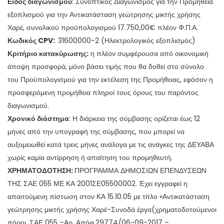
Είδος διαγωνισμού
: Συνοπτικός Διαγωνισμός για την Προμήθεια
εξοπλισμού για την Αντικατάσταση γεώτρησης μικτής χρήσης
Χαρέ, συνολικού προϋπολογισμού 17.750,00€ πλέον Φ.Π.Α.
Κωδικός
CPV
:
31600000-2 (Ηλεκτρολογικός εξοπλισμός)
Κριτήριο κατακύρωσης:
η πλέον συμφέρουσα από οικονομική
άποψη προσφορά, μόνο βάσει τιμής που θα δοθεί στο σύνολο
του Προϋπολογισμού για την εκτέλεση της Προμήθειας, εφόσον η
προσφερόμενη προμήθεια πληροί τους όρους του παρόντος
διαγωνισμού.
Χρονικό διάστημα
: Η διάρκεια της σύμβασης ορίζεται έως 12
μήνες από την υπογραφή της σύμβασης, που μπορεί να
αυξομειωθεί κατά τρεις μήνες ανάλογα με τις ανάγκες της ΔΕΥΑΒΑ
χωρίς καμία αντίρρηση ή απαίτηση του προμηθευτή.
ΧΡΗΜΑΤΟΔΟΤΗΣΗ:
ΠΡΟΓΡΑΜΜΑ ΔΗΜΟΣΙΩΝ ΕΠΕΝΔΥΣΕΩΝ
ΤΗΣ ΣΑΕ 055 ΜΕ ΚΑ 2001ΣΕ05500002. Έχει εγγραφεί η
απαιτούμενη πίστωση στον ΚΑ 15.10.05 με τίτλο «Αντικατάσταση
γεώτρησης μικτής χρήσης Χαρέ-Συνοδά έργα(χρηματοδοτούμενοι
πόροι, ΣΑΕ 055 –Αρ. Απόφ.29774/06-09-2017 –