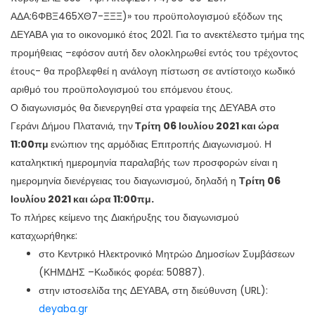
ΑΔΑ:6ΦΒΞ465ΧΘ7-ΞΞΞ)» του προϋπολογισμού εξόδων της
ΔΕΥΑΒΑ για το οικονομικό έτος 2021. Για το ανεκτέλεστο τμήμα της
προμήθειας –εφόσον αυτή δεν ολοκληρωθεί εντός του τρέχοντος
έτους- θα προβλεφθεί η ανάλογη πίστωση σε αντίστοιχο κωδικό
αριθμό του προϋπολογισμού του επόμενου έτους.
Ο διαγωνισμός θα διενεργηθεί στα γραφεία της ΔΕΥΑΒΑ στο
Γεράνι Δήμου Πλατανιά, την
Τρίτη 06 Ιουλίου 2021 και ώρα
11:00πμ
ενώπιον της αρμόδιας Επιτροπής Διαγωνισμού. Η
καταληκτική ημερομηνία παραλαβής των προσφορών είναι η
ημερομηνία διενέργειας του διαγωνισμού, δηλαδή η
Τρίτη 06
Ιουλίου 2021 και ώρα 11:00πμ.
Το πλήρες κείμενο της Διακήρυξης του διαγωνισμού
καταχωρήθηκε:
στο Κεντρικό Ηλεκτρονικό Μητρώο Δημοσίων Συμβάσεων
(ΚΗΜΔΗΣ –Κωδικός φορέα: 50887).
στην ιστοσελίδα της ΔΕΥΑΒΑ, στη διεύθυνση (URL):
deyaba.gr