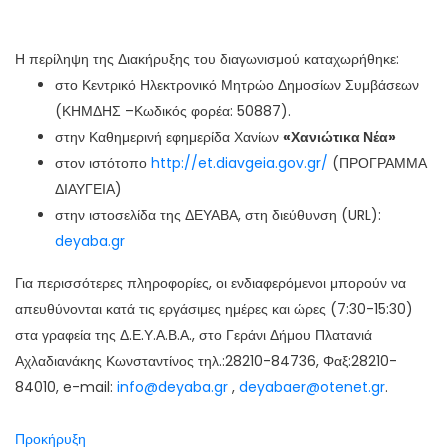
Η περίληψη της Διακήρυξης του διαγωνισμού καταχωρήθηκε:
στο Κεντρικό Ηλεκτρονικό Μητρώο Δημοσίων Συμβάσεων
(ΚΗΜΔΗΣ –Κωδικός φορέα: 50887).
στην Καθημερινή εφημερίδα Χανίων
«Χανιώτικα Νέα»
στον ιστότοπο
http://et.diavgeia.gov.gr/
(ΠΡΟΓΡΑΜΜΑ
ΔΙΑΥΓΕΙΑ)
στην ιστοσελίδα της ΔΕΥΑΒΑ, στη διεύθυνση (URL):
deyaba.gr
Για περισσότερες πληροφορίες, οι ενδιαφερόμενοι μπορούν να
απευθύνονται κατά τις εργάσιμες ημέρες και ώρες (7:30-15:30)
στα γραφεία της Δ.Ε.Υ.Α.Β.Α., στο Γεράνι Δήμου Πλατανιά
Αχλαδιανάκης Κωνσταντίνος τηλ.:28210-84736, Φαξ:28210-
84010, e-mail:
info@deyaba.gr
,
deyabaer@otenet.gr
.
Προκήρυξη