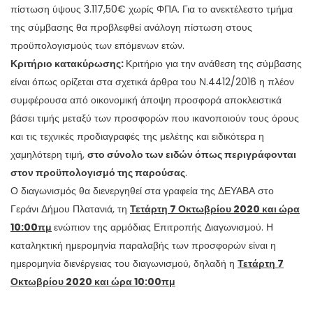
πίστωση ύψους 3.117,50€ χωρίς ΦΠΑ. Για το ανεκτέλεστο τμήμα
της σύμβασης θα προβλεφθεί ανάλογη πίστωση στους
προϋπολογισμούς των επόμενων ετών.
Κριτήριο κατακύρωσης:
Κριτήριο για την ανάθεση της σύμβασης
είναι όπως ορίζεται στα σχετικά άρθρα του Ν.4412/2016 η πλέον
συμφέρουσα από οικονομική άποψη προσφορά αποκλειστικά
βάσει τιμής μεταξύ των προσφορών που ικανοποιούν τους όρους
και τις τεχνικές προδιαγραφές της μελέτης και ειδικότερα η
χαμηλότερη τιμή,
στο σύνολο των ειδών όπως περιγράφονται
στον προϋπολογισμό της παρούσας
.
Ο διαγωνισμός θα διενεργηθεί στα γραφεία της ΔΕΥΑΒΑ στο
Γεράνι Δήμου Πλατανιά, τη
Τετάρτη 7 Οκτωβρίου 2020 και ώρα
10:00πμ
ενώπιον της αρμόδιας Επιτροπής Διαγωνισμού. Η
καταληκτική ημερομηνία παραλαβής των προσφορών είναι η
ημερομηνία διενέργειας του διαγωνισμού, δηλαδή η
Τετάρτη 7
Οκτωβρίου 2020 και ώρα 10:00πμ