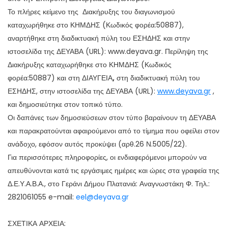
Το πλήρες κείμενο της Διακήρυξης του διαγωνισμού
καταχωρήθηκε στο ΚΗΜΔΗΣ (Κωδικός φορέα:50887),
αναρτήθηκε στη διαδικτυακή πύλη του ΕΣΗΔΗΣ και στην
ιστοσελίδα της ΔΕΥΑΒΑ (URL): www.deyava.gr. Περίληψη της
Διακήρυξης καταχωρήθηκε στο ΚΗΜΔΗΣ (Κωδικός
φορέα:50887) και στη ΔΙΑΥΓΕΙΑ
,
στη διαδικτυακή πύλη του
ΕΣΗΔΗΣ, στην ιστοσελίδα της ΔΕΥΑΒΑ (
UR
L):
www.deyava.gr
,
και δημοσιεύτηκε στον τοπικό τύπο.
Οι δαπάνες των δημοσιεύσεων στον τύπο βαραίνουν τη ΔΕΥΑΒΑ
και παρακρατούνται αφαιρούμενοι από το τίμημα που οφείλει στον
ανάδοχο, εφόσον αυτός προκύψει (αρθ.26 Ν.5005/22).
Για περισσότερες πληροφορίες, οι ενδιαφερόμενοι μπορούν να
απευθύνονται κατά τις εργάσιμες ημέρες και ώρες στα γραφεία της
Δ.Ε.Υ.Α.Β.Α., στο Γεράνι Δήμου Πλατανιά: Αναγνωστάκη Φ. Τηλ.:
2821061055 e-mail:
eel@deyava.gr
ΣΧΕΤΙΚΑ ΑΡΧΕΙΑ: