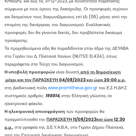
ΚΗΜΔΗΣ και έως τις 31-12-2023, με δυνατότητα παράτασης
σύμφωνα με τους όρους της διακήρυξης. Οι προσφορές ισχύουν
και δεσμεύουν τους διαγωνιζόμενους επί έξι (06) μήνες από την
επομένη της διενέργειας του διαγωνισμού. Εναλλακτικές
προσφορές δεν θα γίνονται δεκτές, δεν προβλέπεται δικαίωμα
προαίρεσης.
Τα προμηθευόμενα είδη θα παραδίδονται στην έδρα της ΔΕΥΑΒΑ
στο Γεράνι του Δ. Πλατανιά Χανίων (
NUTS
3:
EL
434), όπως
περιγράφεται στα Τεύχη του διαγωνισμού.
Η
υποβολή προσφορών
είναι δυνατή
από τη δημοσίευση
μέχρι και την ΠΑΡΑΣΚΕΥΗ 04/08/2023 και ώρα 20:00 μ.μ.
στη Διαδικτυακή πύλη
www.promitheus.gov.gr
του Ε.Σ.Η.ΔΗ.Σ
συστημικός αριθμός:
198814
,
στην Ελληνική γλώσσα, σε
ηλεκτρονικό φάκελο.
Η ηλεκτρονική αποσφράγιση
των προσφορών θα
πραγματοποιηθεί την
ΠΑΡΑΣΚΕΥΗ 11/08/2023και ώρα 12:30
μ.μ.
, στα γραφεία της Δ.Ε.Υ.Α.Β.Α., στο Γεράνι Δήμου Πλατανιά,
από την Επιτροπή Διενέργειας Διαγωνισμού.