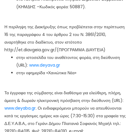
(ΚΗΜΔΗΣ –Κωδικός φορέα: 50887).
Η περίληψη της Διακήρυξης όπως προβλέπεται στην περίπτωση
16 της παραγράφου 4 του άρθρου 2 του Ν. 3861/2010,
αναρτήθηκε στο διαδίκτυο, στον ιστότοπο
http://et.diavgeia.gov.gr/(ΠΡΟΓΡΑΜΜΑ ΔΙΑΥΓΕΙΑ)
στην ιστοσελίδα του αναθέτοντος φορέα, στη διεύθυνση
(URL):
www.
deyava.gr
στην εφημερίδα «Χανιώτικα Νέα»
Τα έγγραφα της σύμβασης είναι διαθέσιμα για ελεύθερη, πλήρη,
άμεση & δωρεάν ηλεκτρονική πρόσβαση στην διεύθυνση (URL):
www.deyaba.gr
. Οι ενδιαφερόμενοι μπορούν να απευθύνονται
κατά τις εργάσιμες ημέρες και ώρες (7:30-15:30) στα γραφεία της
Δ.Ε.Υ.Α.Β.Α., στο Γεράνι Δήμου Πλατανιά Σοφιανός Μιχαήλ τηλ.:
28210-84015, Φαξ: 28210-84010, e-mail: