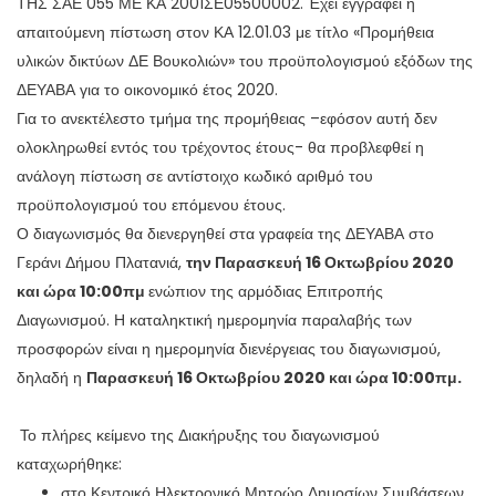
ΤΗΣ ΣΑΕ 055 ΜΕ ΚΑ 2001ΣΕ05500002. Έχει εγγραφεί η
απαιτούμενη πίστωση στον ΚΑ 12.01.03 με τίτλο «Προμήθεια
υλικών δικτύων ΔΕ Βουκολιών» του προϋπολογισμού εξόδων της
ΔΕΥΑΒΑ για το οικονομικό έτος 2020.
Για το ανεκτέλεστο τμήμα της προμήθειας –εφόσον αυτή δεν
ολοκληρωθεί εντός του τρέχοντος έτους- θα προβλεφθεί η
ανάλογη πίστωση σε αντίστοιχο κωδικό αριθμό του
προϋπολογισμού του επόμενου έτους.
Ο διαγωνισμός θα διενεργηθεί στα γραφεία της ΔΕΥΑΒΑ στο
Γεράνι Δήμου Πλατανιά,
την Παρασκευή 16 Οκτωβρίου 2020
και ώρα 10:00πμ
ενώπιον της αρμόδιας Επιτροπής
Διαγωνισμού. Η καταληκτική ημερομηνία παραλαβής των
προσφορών είναι η ημερομηνία διενέργειας του διαγωνισμού,
δηλαδή η
Παρασκευή 16 Οκτωβρίου 2020 και ώρα 10:00πμ.
Το πλήρες κείμενο της Διακήρυξης του διαγωνισμού
καταχωρήθηκε:
στο Κεντρικό Ηλεκτρονικό Μητρώο Δημοσίων Συμβάσεων