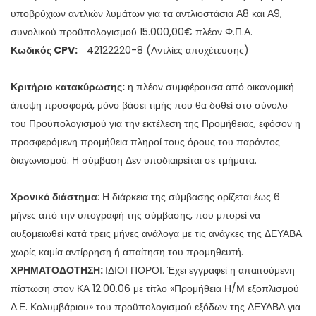
υποβρύχιων αντλιών λυμάτων για τα αντλιοστάσια Α8 και Α9,
συνολικού προϋπολογισμού 15.000,00€ πλέον Φ.Π.Α.
Κωδικός
CPV
:
42122220-8 (Αντλίες αποχέτευσης)
Κριτήριο κατακύρωσης:
η πλέον συμφέρουσα από οικονομική
άποψη προσφορά, μόνο βάσει τιμής που θα δοθεί στο σύνολο
του Προϋπολογισμού για την εκτέλεση της Προμήθειας, εφόσον η
προσφερόμενη προμήθεια πληροί τους όρους του παρόντος
διαγωνισμού. Η σύμβαση Δεν υποδιαιρείται σε τμήματα.
Χρονικό διάστημα
: Η διάρκεια της σύμβασης ορίζεται έως 6
μήνες από την υπογραφή της σύμβασης, που μπορεί να
αυξομειωθεί κατά τρεις μήνες ανάλογα με τις ανάγκες της ΔΕΥΑΒΑ
χωρίς καμία αντίρρηση ή απαίτηση του προμηθευτή.
ΧΡΗΜΑΤΟΔΟΤΗΣΗ:
ΙΔΙΟΙ ΠΟΡΟΙ. Έχει εγγραφεί η απαιτούμενη
πίστωση στον ΚΑ 12.00.06 με τίτλο «Προμήθεια Η/Μ εξοπλισμού
Δ.Ε. Κολυμβάριου» του προϋπολογισμού εξόδων της ΔΕΥΑΒΑ για