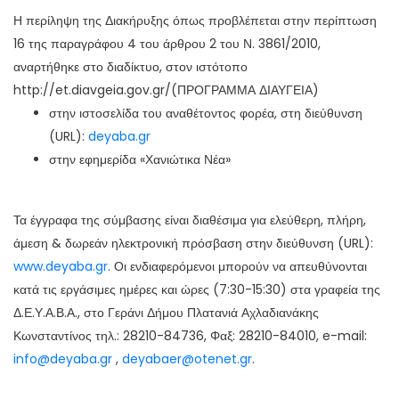
Η περίληψη της Διακήρυξης όπως προβλέπεται στην περίπτωση
16 της παραγράφου 4 του άρθρου 2 του Ν. 3861/2010,
αναρτήθηκε στο διαδίκτυο, στον ιστότοπο
http://et.diavgeia.gov.gr/(ΠΡΟΓΡΑΜΜΑ ΔΙΑΥΓΕΙΑ)
στην ιστοσελίδα του αναθέτοντος φορέα, στη διεύθυνση
(URL):
deyaba.gr
στην εφημερίδα «Χανιώτικα Νέα»
Τα έγγραφα της σύμβασης είναι διαθέσιμα για ελεύθερη, πλήρη,
άμεση & δωρεάν ηλεκτρονική πρόσβαση στην διεύθυνση (URL):
www.deyaba.gr
. Οι ενδιαφερόμενοι μπορούν να απευθύνονται
κατά τις εργάσιμες ημέρες και ώρες (7:30-15:30) στα γραφεία της
Δ.Ε.Υ.Α.Β.Α., στο Γεράνι Δήμου Πλατανιά Αχλαδιανάκης
Κωνσταντίνος τηλ.: 28210-84736, Φαξ: 28210-84010, e-mail:
info@deyaba.gr
,
deyabaer@otenet.gr
.