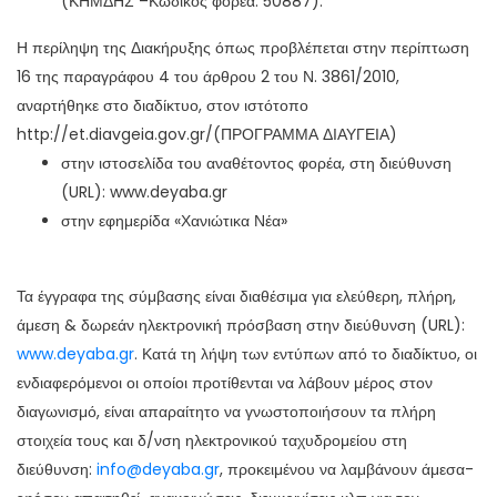
(ΚΗΜΔΗΣ –Κωδικός φορέα: 50887).
Η περίληψη της Διακήρυξης όπως προβλέπεται στην περίπτωση
16 της παραγράφου 4 του άρθρου 2 του Ν. 3861/2010,
αναρτήθηκε στο διαδίκτυο, στον ιστότοπο
http://et.diavgeia.gov.gr/(ΠΡΟΓΡΑΜΜΑ ΔΙΑΥΓΕΙΑ)
στην ιστοσελίδα του αναθέτοντος φορέα, στη διεύθυνση
(URL): www.deyaba.gr
στην εφημερίδα «Χανιώτικα Νέα»
Τα έγγραφα της σύμβασης είναι διαθέσιμα για ελεύθερη, πλήρη,
άμεση & δωρεάν ηλεκτρονική πρόσβαση στην διεύθυνση (URL):
www.deyaba.gr
. Κατά τη λήψη των εντύπων από το διαδίκτυο, οι
ενδιαφερόμενοι οι οποίοι προτίθενται να λάβουν μέρος στον
διαγωνισμό, είναι απαραίτητο να γνωστοποιήσουν τα πλήρη
στοιχεία τους και δ/νση ηλεκτρονικού ταχυδρομείου στη
διεύθυνση:
info@deyaba.gr
, προκειμένου να λαμβάνουν άμεσα-