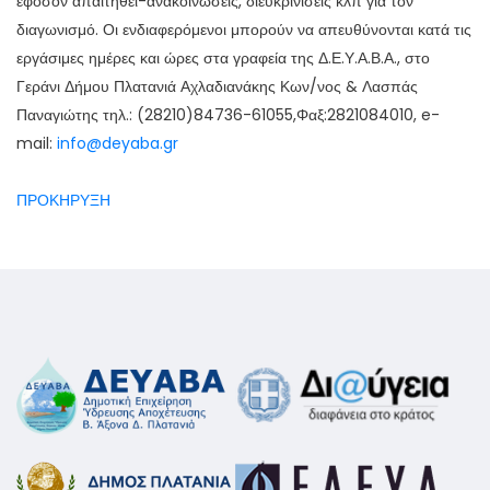
εφόσον απαιτηθεί-ανακοινώσεις, διευκρινίσεις κλπ για τον
διαγωνισμό. Οι ενδιαφερόμενοι μπορούν να απευθύνονται κατά τις
εργάσιμες ημέρες και ώρες στα γραφεία της Δ.Ε.Υ.Α.Β.Α., στο
Γεράνι Δήμου Πλατανιά Αχλαδιανάκης Κων/νος & Λασπάς
Παναγιώτης τηλ.: (28210)84736-61055,Φαξ:2821084010, e-
mail:
info@deyaba.gr
ΠΡΟΚΗΡΥΞΗ