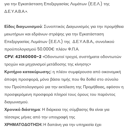
για την Εγκατάσταση Επεξεργασίας Λυμάτων (Ε.Ε.Λ.) της
Δ.Ε.Υ.Α.Β.Α.».
Είδος διαγωνισμού
: Συνοπτικός Διαγωνισμός για την προμήθεια
μειωτήρων και εδράνων στρέψης για την Εγκατάσταση
Επεξεργασίας Λυμάτων (Ε.Ε.Λ.) της Δ.Ε.Υ.Α.Β.Α., συνολικού
προϋπολογισμού 50.000€ πλέον Φ.Π.Α.
CPV
: 42140000-2
«Οδοντωτοί τροχοί, συστήματα οδοντωτών
τροχών και μηχανισμοί μετάδοσης της κίνησης»
Κριτήριο κατακύρωσης:
η πλέον συμφέρουσα από οικονομική
άποψη προσφορά, μόνο βάσει τιμής που θα δοθεί στο σύνολο
του Προϋπολογισμού για την εκτέλεση της Προμήθειας, εφόσον η
προσφερόμενη προσφορά πληροί τους όρους του παρόντος
διαγωνισμού.
Χρονικό διάστημα
: Η διάρκεια της σύμβασης θα είναι για
τέσσερις μήνες από την υπογραφή της
ΧΡΗΜΑΤΟΔΟΤΗΣΗ:
Η δαπάνη για την υπηρεσία έχει