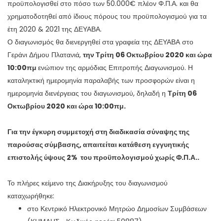
προϋπολογισθεί στο πόσο των 50.000€ πλέον Φ.Π.Α. και θα
χρηματοδοτηθεί από ίδιους πόρους του προϋπολογισμού για τα
έτη 2020 & 2021 της ΔΕΥΑΒΑ.
Ο διαγωνισμός θα διενεργηθεί στα γραφεία της ΔΕΥΑΒΑ στο
Γεράνι Δήμου Πλατανιά,
την Τρίτη 06 Οκτωβρίου 2020 και ώρα
10:00πμ
ενώπιον της αρμόδιας Επιτροπής Διαγωνισμού. Η
καταληκτική ημερομηνία παραλαβής των προσφορών είναι η
ημερομηνία διενέργειας του διαγωνισμού, δηλαδή η
Τρίτη 06
Οκτωβρίου 2020 και ώρα 10:00πμ.
Για την έγκυρη συμμετοχή στη διαδικασία σύναψης της
παρούσας σύμβασης, απαιτείται
κατάθεση εγγυητικής
επιστολής ύψους 2% του προϋπολογισμού χωρίς Φ.Π.Α..
Το πλήρες κείμενο της Διακήρυξης του διαγωνισμού
καταχωρήθηκε:
στο Κεντρικό Ηλεκτρονικό Μητρώο Δημοσίων Συμβάσεων