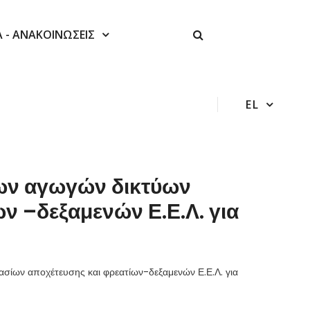
Α - ΑΝΑΚΟΙΝΩΣΕΙΣ
EL
ων αγωγών δικτύων
ν –δεξαμενών Ε.Ε.Λ. για
ίων αποχέτευσης και φρεατίων-δεξαμενών Ε.Ε.Λ. για