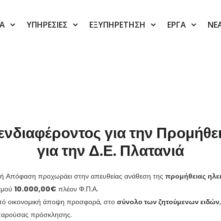
ΙΑ
ΥΠΗΡΕΣΙΕΣ
ΕΞΥΠΗΡΕΤΗΣΗ
ΕΡΓΑ
ΝΕ
διαφέροντος για την Προμήθει
για την Δ.Ε. Πλατανιά
τική Απόφαση προχωράει στην απευθείας ανάθεση της
προμήθειας
ηλε
ισμού
10.000,00€
πλέον Φ.Π.Α.
 από οικονομική άποψη προσφορά, στο
σύνολο των ζητούμενων ειδών
ς παρούσας πρόσκλησης.