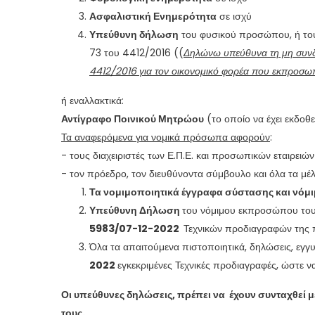
Ασφαλιστική Ενημερότητα
σε ισχύ
Υπεύθυνη δήλωση
του φυσικού προσώπου, ή το
73 του 4412/2016 ((
Δηλώνω υπεύθυνα τη μη συνδ
4412/2016 για τον οικονομικό φορέα που εκπροσ
ή εναλλακτικά:
Αντίγραφο Ποινικού Μητρώου
(το οποίο να έχει εκδοθε
Τα αναφερόμενα για νομικά πρόσωπα αφορούν
:
- τους διαχειριστές των Ε.Π.Ε. και προσωπικών εταιρειών 
- τον πρόεδρο, τον διευθύνοντα σύμβουλο και όλα τα μέλη
Τα νομιμοποιητικά έγγραφα σύστασης και νό
Υπεύθυνη Δήλωση
του νόμιμου εκπροσώπου του ο
5983/07-12-2022
Τεχνικών προδιαγραφών της 
Όλα τα απαιτούμενα πιστοποιητικά, δηλώσεις, εγγ
2022
εγκεκριμένες Τεχνικές προδιαγραφές, ώστε ν
Οι υπεύθυνες δηλώσεις, πρέπει να έχουν συνταχθεί 
τους.