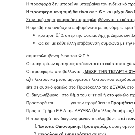
Η προσφορά δεν μπορεί να υπερβαίνει τον ενδεικτικό π
Η προσφερόμενη τιμή θα είναι σε - € - και μέχρι δύο
Στην τιμή της προσφοράς συμπεριλαμβάνονται το κόστο
Η αμοιβή του αναδόχου επιβαρύνεται με τις νόμιμες κρατή
κράτηση 0,1% υπέρ της Ενιαίας Αρχής Δημοσίων Σ
ως και με κάθε άλλη επιβάρυνση σύμφωνα με την κ
συμπεριλαμβανομένου του Φ.Π.Α.
Οι υπέρ τρίτων κρατήσεις υπόκεινται στο εκάστοτε ισχύ
Οι προσφορές υποβάλλονται
, ΜΕΧΡΙ ΤΗΝ ΤΕΤΑΡΤΗ 21-
α)
ηλεκτρονικά μέσω μηνύματος ηλεκτρονικού ταχυδρομ
είτε σε φυσικό φάκελο στο Πρωτόκολλο της ΔΕΥΑΒΑ στο Γ
Οι διαγωνιζόμενοι
στο θέμα
του e-mail ή στο φάκελο πρ
Προσφορά του ………….. για την προμήθεια.:
«Προμήθεια η
Προς το Τμήμα Ε.Ε.Λ της ΔΕΥΑΒΑ (Μπέλλος Δημήτριος)
Η προσφορά των διαγωνιζομένων περιλαμβάνει
επί ποι
Έντυπο Οικονομικής Προσφοράς
, σφραγισμένο
Φορολογική ενημερότητα
σε ισχύ