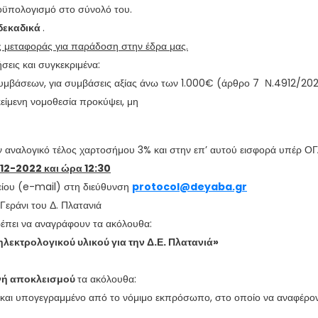
ροϋπολογισμό στο σύνολό του.
 δεκαδικά
.
ς μεταφοράς για παράδοση στην έδρα μας.
σεις και συγκεκριμένα:
υμβάσεων, για συμβάσεις αξίας άνω των 1.000€ (άρθρο 7 Ν.4912/202
είμενη νομοθεσία προκύψει, μη
ον αναλογικό τέλος χαρτοσήμου 3% και στην επ’ αυτού εισφορά υπέρ Ο
12-2022 και ώρα 12:30
είου (e-mail) στη διεύθυνση
protocol@deyaba.gr
εράνι του Δ. Πλατανιά
έπει να αναγράφουν τα ακόλουθα:
λεκτρολογικού υλικού για την Δ.Ε. Πλατανιά»
νή αποκλεισμού
τα ακόλουθα:
 και υπογεγραμμένο από το νόμιμο εκπρόσωπο, στο οποίο να αναφέρον