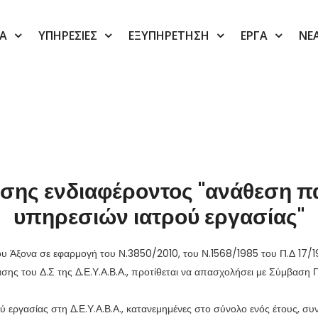
ΙΑ
ΥΠΗΡΕΣΙΕΣ
ΕΞΥΠΗΡΕΤΗΣΗ
ΕΡΓΑ
ΝΕ
ης ενδιαφέροντος "ανάθεση π
υπηρεσιών ιατρού εργασίας"
 Άξονα σε εφαρμογή του Ν.3850/2010, του Ν.1568/1985 του Π.Δ 17/1
σης του Δ.Σ της Δ.Ε.Υ.Α.Β.Α., προτίθεται να απασχολήσει με Σύμβαση
εργασίας στη Δ.Ε.Υ.Α.Β.Α., κατανεμημένες στο σύνολο ενός έτους, σ