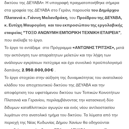
δικτύου της ΔΕΥΑΒΑ». Η υπογραφή πραγματοποιήθηκε σήμερα
στα γραφεία της ΔΕΥΑΒΑ στο Γεράνι, παρουσία
του Δημάρχου
Πλατανιά κ. Γιάννη Μαλανδράκη
, του
Προέδρου της ΔΕΥΑΒΑ,
κ. Ευτύχη Μαυρογένη
και του εκπροσώπου της εργολαβικής
εταιρείας “ΤΟΞΟ ΑΝΩΝΥΜΗ ΕΜΠΟΡΙΚΗ ΤΕΧΝΙΚΗ ΕΤΑΙΡΕΙΑ”
,
που ανέλαβε το έργο.
Το έργο το εντάξαμε στο Πρόγραμμα
«ΑΝΤΩΝΗΣ ΤΡΙΤΣΗΣ»,
μετά
την εκπόνηση των απαραίτητων μελετών και την λήψη των
ανάλογων εγκρίσεων πετύχαμε και έχει συνολικό προϋπολογισμό
δαπάνης
2.950.000,00€
.
Το έργο στοχεύει στην αύξηση της δυναμικότητας του ανατολικού
κλάδου του αποχετευτικού δικτύου της ΔΕΥΑΒΑ και την
αποφόρτιση του υφιστάμενου δικτύου των Τοπικών Κοινοτήτων
Πλατανιά και Γερανίου, περιλαμβάνοντας την κατασκευή δύο
δίδυμων καταθλιπτικών αγωγών και ενός νέου αντλιοστασίου
λυμάτων στο ανατολικό τμήμα του δικτύου. Τα λύματα από την
περιοχή της Νέας Κυδωνίας Δήμου Χανίων θα οδηγούνται