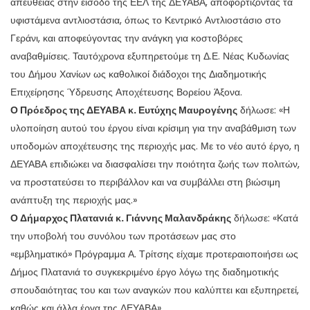
απευθείας στην είσοδο της ΕΕΛ της ΔΕΥΑΒΑ, αποφορτίζοντας τα
υφιστάμενα αντλιοστάσια, όπως το Κεντρικό Αντλιοστάσιο στο
Γεράνι, και αποφεύγοντας την ανάγκη για κοστοβόρες
αναβαθμίσεις. Ταυτόχρονα εξυπηρετούμε τη Δ.Ε. Νέας Κυδωνίας
του Δήμου Χανίων ως καθολικοί διάδοχοι της Διαδημοτικής
Επιχείρησης Ύδρευσης Αποχέτευσης Βορείου Άξονα.
Ο Πρόεδρος της ΔΕΥΑΒΑ κ. Ευτύχης Μαυρογένης
δήλωσε: «Η
υλοποίηση αυτού του έργου είναι κρίσιμη για την αναβάθμιση των
υποδομών αποχέτευσης της περιοχής μας. Με το νέο αυτό έργο, η
ΔΕΥΑΒΑ επιδιώκει να διασφαλίσει την ποιότητα ζωής των πολιτών,
να προστατεύσει το περιβάλλον και να συμβάλλει στη βιώσιμη
ανάπτυξη της περιοχής μας.»
Ο Δήμαρχος Πλατανιά κ. Γιάννης Μαλανδράκης
δήλωσε: «Κατά
την υποβολή του συνόλου των προτάσεων μας στο
«εμβληματικό» Πρόγραμμα Α. Τρίτσης είχαμε προτεραιοποιήσει ως
Δήμος Πλατανιά το συγκεκριμένο έργο λόγω της διαδημοτικής
σπουδαιότητας του και των αναγκών που καλύπτει και εξυπηρετεί,
καθώς και άλλα έργα της ΔΕΥΑΒΑ».