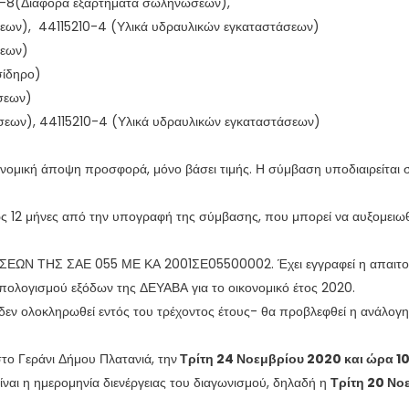
0-8(Διάφορα εξαρτήματα σωληνώσεων),
ων), 44115210-4 (Υλικά υδραυλικών εγκαταστάσεων)
σεων)
ίδηρο)
σεων)
ων), 44115210-4 (Υλικά υδραυλικών εγκαταστάσεων)
ομική άποψη προσφορά, μόνο βάσει τιμής. Η σύμβαση υποδιαιρείται σ
έως 12 μήνες από την υπογραφή της σύμβασης, που μπορεί να αυξομειωθ
ΤΗΣ ΣΑΕ 055 ΜΕ ΚΑ 2001ΣΕ05500002. Έχει εγγραφεί η απαιτούμεν
πολογισμού εξόδων της ΔΕΥΑΒΑ για το οικονομικό έτος 2020.
δεν ολοκληρωθεί εντός του τρέχοντος έτους- θα προβλεφθεί η ανάλογη
το Γεράνι Δήμου Πλατανιά, την
Τρίτη 24 Νοεμβρίου 2020 και ώρα 
αι η ημερομηνία διενέργειας του διαγωνισμού, δηλαδή η
Τρίτη 20 Νο