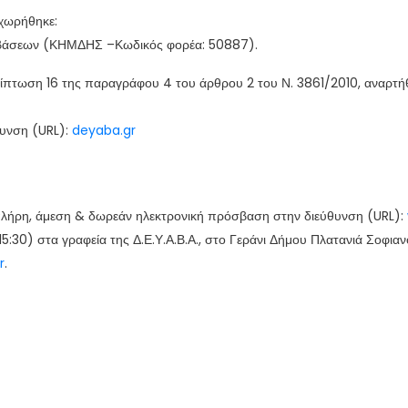
αχωρήθηκε:
μβάσεων (ΚΗΜΔΗΣ –Κωδικός φορέα: 50887).
πτωση 16 της παραγράφου 4 του άρθρου 2 του Ν. 3861/2010, αναρτήθ
θυνση (URL):
deyaba.gr
, πλήρη, άμεση & δωρεάν ηλεκτρονική πρόσβαση στην διεύθυνση (URL):
15:30) στα γραφεία της Δ.Ε.Υ.Α.Β.Α., στο Γεράνι Δήμου Πλατανιά Σοφι
r
.