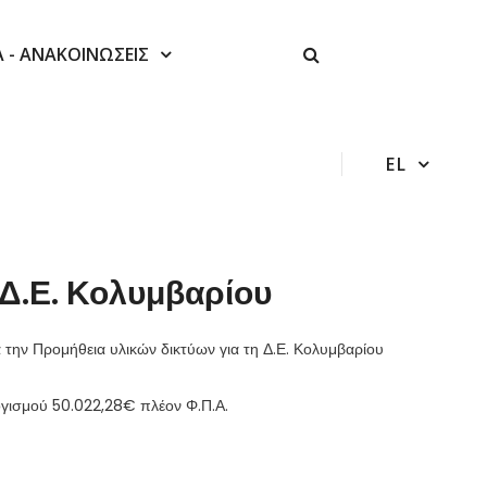
Α - ΑΝΑΚΟΙΝΩΣΕΙΣ
EL
 Δ.Ε. Κολυμβαρίου
α την Προμήθεια υλικών δικτύων για τη Δ.Ε. Κολυμβαρίου
ογισμού 50.022,28€ πλέον Φ.Π.Α.