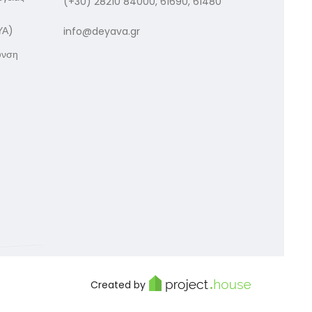
(+30) 28210 84000, 61690, 61480
ΥΑ)
info@deyava.gr
υνση
Created by