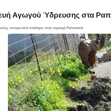
ευή Αγωγού Ύδρευσης στα Ραπ
υσης, ύστερα από σπάσιμο, στην περιοχή Ραπανιανά