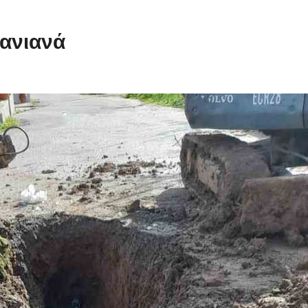
ανιανά