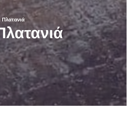
ι Πλατανιά
Πλατανιά