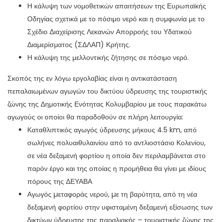
Η κάλυψη των νομοθετικών απαιτήσεων της Ευρωπαϊκής
Οδηγίας σχετικά με το πόσιμο νερό και η συμφωνία με το
Σχέδιο Διαχείρισης Λεκανών Απορροής του Υδατικού
Διαμερίσματος (ΣΔΛΑΠ) Κρήτης.
Η κάλυψη της μελλοντικής ζήτησης σε πόσιμο νερό.
Σκοπός της εν λόγω εργολαβίας είναι η αντικατάσταση
πεπαλαιωμένων αγωγών του δικτύου ύδρευσης της τουριστικής
ζώνης της Δημοτικής Ενότητας Κολυμβαρίου με τους παρακάτω
αγωγούς οι οποίοι θα παραδοθούν σε πλήρη λειτουργία:
Καταθλιπτικός αγωγός ύδρευσης μήκους 4.5 km, από
σωλήνες πολυαιθυλαινίου από το αντλιοστάσιο Κολενίου,
σε νέα δεξαμενή φορτίου η οποία δεν περιλαμβάνεται στο
παρόν έργο και της οποίας η προμήθεια θα γίνει με ιδίους
πόρους της ΔΕΥΑΒΑ
Αγωγός µεταφοράς νερού, µε τη βαρύτητα, από τη νέα
δεξαµενή φορτίου στην υφισταμένη δεξαμενή εξίσωσης των
δικτύων ύδρευσης της παραλιακής – τουριστικής ζώνης της