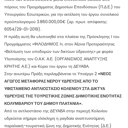
πόρους του Προγράμματος Δημοσίων Επενδύσεων (Π.Δ.Ε.) του
Υπουργείου Εσωτερικών, για την εκτέλεση του έργου συνολικού
προϋπολογισμού 3.860.000,00€ (αρ. πρωτ. απόφασης:
6054/29-01-2019).
Η πράξη αυτή θα υλοποιηθεί στα πλαίσια της Πρόσκλησης I του
Προγράμματος «ΦΙΛΟΔΗΜΟΣ Ι», στον Άξονα Προτεραιότητας
«Βελτίωση των υποδομών των δικτύων ύδρευσης» με φορέα
Υλοποίησης τον Ο.Α.Κ. Α.Ε. (ΟΡΓΑΝΙΣΜΟΣ ΑΝΑΠΤΥΞΗΣ
ΚΡΗΤΗΣ Α.Ε.) και Κύριο του έργου τη ΔΕΥΑΒΑ.
Στην ανωτέρω Πράξη περιλαμβάνεται το Υποέργο 2
«ΝΕΟΣ
ΑΓΩΓΟΣ ΜΕΤΑΦΟΡΑΣ ΝΕΡΟΥ ΥΔΡΕΥΣΗΣ ΑΠΟ ΤΟ
ΥΦΙΣΤΑΜΕΝΟ ΑΝΤΛΙΟΣΤΑΣΙΟ ΚΟΛΕΝΙΟΥ ΣΤΑ ΔΙΚΤΥΑ
ΥΔΡΕΥΣΗΣ ΤΗΣ ΤΟΥΡΙΣΤΙΚΗΣ ΖΩΝΗΣ ΔΗΜΟΤΙΚΗΣ ΕΝΟΤΗΤΑΣ
ΚΟΛΥΜΒΑΡΙΟΥ ΤΟΥ ΔΗΜΟΥ ΠΛΑΤΑΝΙΑ».
Από το αντλιοστάσιο της ∆ΕΥΑΒΑ στην περιοχή Κολενίου
υδρεύεται σήµερα ολόκληρη η ραγδαία αναπτυσσόµενη
παραλιακή-τουριστική ζώνη της ∆ηµοτικής Ενότητας (∆.Ε.)