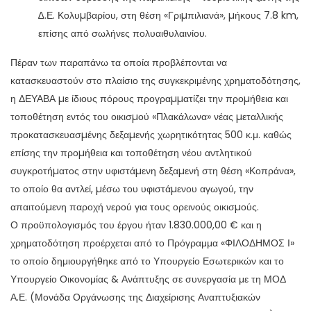
∆.Ε. Κολυµβαρίου, στη θέση «Γριµπιλιανά», µήκους 7.8 km,
επίσης από σωλήνες πολυαιθυλαινίου.
Πέραν των παραπάνω τα οποία προβλέπονται να
κατασκευαστούν στο πλαίσιο της συγκεκριμένης χρηματοδότησης,
η ΔΕΥΑΒΑ µε ίδιους πόρους προγραµµατίζει την προµήθεια και
τοποθέτηση εντός του οικισµού «Πλακάλωνα» νέας µεταλλικής
προκατασκευασµένης δεξαµενής χωρητικότητας 500 κ.μ. καθώς
επίσης την προµήθεια και τοποθέτηση νέου αντλητικού
συγκροτήµατος στην υφιστάµενη δεξαµενή στη θέση «Κοπράνα»,
το οποίο θα αντλεί, µέσω του υφιστάµενου αγωγού, την
απαιτούµενη παροχή νερού για τους ορεινούς οικισµούς.
Ο προϋπολογισμός του έργου ήταν 1.830.000,00 € και η
χρηματοδότηση προέρχεται από το Πρόγραμμα «ΦΙΛΟΔΗΜΟΣ Ι»
το οποίο δημιουργήθηκε από το Υπουργείο Εσωτερικών και το
Υπουργείο Οικονομίας & Ανάπτυξης σε συνεργασία με τη ΜΟΔ
Α.Ε. (Μονάδα Οργάνωσης της Διαχείρισης Αναπτυξιακών