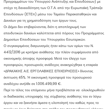
Προγραμμάτων του Υπουργού Ανάπτυξης και Επενδύσεων) με
στόχο τη δανειοδότηση των Ο.Τ.Α. από την Ευρωπαϊκή Τράπεζα
Επενδύσεων (ΕΤΕπ) μέσω του Ταμείου Παρακαταθηκών και
Δανείων για τη χρηματοδότηση των έργων τους.
Οι Δήμοι δεν επιβαρύνονται, διότι η αποπληρωμή των
επενδυτικών δανείων καλύπτεται από πόρους του Προγράμματος
Δημοσίων Επενδύσεων του Υπουργείου Εσωτερικών.
Ο συγκεκριμένος διαγωνισμός ήταν κάτω των ορίων του Ν.
4412/2016 με κριτήριο ανάθεσης την πλέον συμφέρουσα από
οικονομικής άποψης προσφορά. Μετά τον έλεγχο των
προσφορών, προσωρινός ανάδοχος ανακηρύχθηκε η εταιρεία
«ΔΡΑΚΑΚΗΣ Α.Ε. ΕΡΓΟΛΑΒΙΚΕΣ ΕΠΙΧΕΙΡΗΣΕΙΣ» δίνοντας
έκπτωση 45%. Ή οικονομική προσφορά του προσωρινού
αναδόχου ανήλθε σε 1.006.499,99 €.
Περί το τέλος του επόμενου μήνα προβλέπεται να ολοκληρωθούν
οι διαδικασίες υπογραφής της σύμβασης ανάθεσης του εν λόγω
έργου και να ξεκινήσει άμεσα η υλοποίησή του καθώς προς το
παρόν το έργο βρίσκεται στο στάδιο του προσυμβατικού ελέγχου