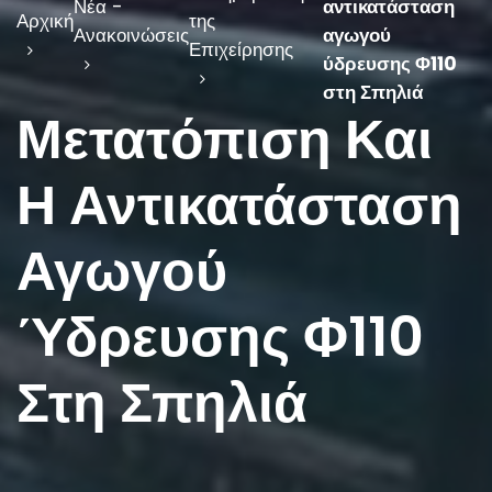
Νέα -
αντικατάσταση
Αρχική
της
Ανακοινώσεις
αγωγού
Επιχείρησης
ύδρευσης Φ110
στη Σπηλιά
Μετατόπιση Και
Η Αντικατάσταση
Αγωγού
Ύδρευσης Φ110
Στη Σπηλιά