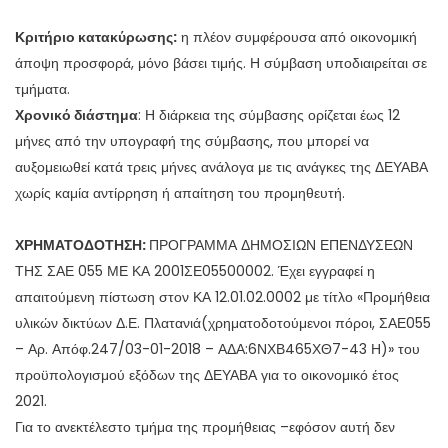
Κριτήριο κατακύρωσης:
η πλέον συμφέρουσα από οικονομική
άποψη προσφορά, μόνο βάσει τιμής. Η σύμβαση υποδιαιρείται σε
τμήματα.
Χρονικό διάστημα
: Η διάρκεια της σύμβασης ορίζεται έως 12
μήνες από την υπογραφή της σύμβασης, που μπορεί να
αυξομειωθεί κατά τρεις μήνες ανάλογα με τις ανάγκες της ΔΕΥΑΒΑ
χωρίς καμία αντίρρηση ή απαίτηση του προμηθευτή.
ΧΡΗΜΑΤΟΔΟΤΗΣΗ:
ΠΡΟΓΡΑΜΜΑ ΔΗΜΟΣΙΩΝ ΕΠΕΝΔΥΣΕΩΝ
ΤΗΣ ΣΑΕ 055 ΜΕ ΚΑ 2001ΣΕ05500002. Έχει εγγραφεί η
απαιτούμενη πίστωση στον ΚΑ 12.01.02.0002 με τίτλο «Προμήθεια
υλικών δικτύων Δ.Ε. Πλατανιά(χρηματοδοτούμενοι πόροι, ΣΑΕ055
– Αρ. Απόφ.247/03-01-2018 – ΑΔΑ:6ΝΧΒ465ΧΘ7-43 Η)» του
προϋπολογισμού εξόδων της ΔΕΥΑΒΑ για το οικονομικό έτος
2021.
Για το ανεκτέλεστο τμήμα της προμήθειας –εφόσον αυτή δεν