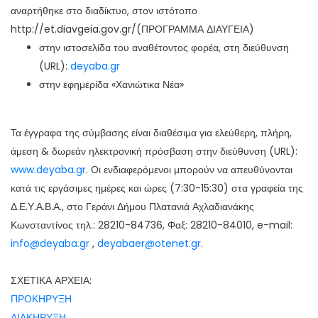
αναρτήθηκε στο διαδίκτυο, στον ιστότοπο
http://et.diavgeia.gov.gr/(ΠΡΟΓΡΑΜΜΑ ΔΙΑΥΓΕΙΑ)
στην ιστοσελίδα του αναθέτοντος φορέα, στη διεύθυνση
(URL):
deyaba.gr
στην εφημερίδα «Χανιώτικα Νέα»
Τα έγγραφα της σύμβασης είναι διαθέσιμα για ελεύθερη, πλήρη,
άμεση & δωρεάν ηλεκτρονική πρόσβαση στην διεύθυνση (URL):
www.deyaba.gr
. Οι ενδιαφερόμενοι μπορούν να απευθύνονται
κατά τις εργάσιμες ημέρες και ώρες (7:30-15:30) στα γραφεία της
Δ.Ε.Υ.Α.Β.Α., στο Γεράνι Δήμου Πλατανιά Αχλαδιανάκης
Κωνσταντίνος τηλ.: 28210-84736, Φαξ: 28210-84010, e-mail:
info@deyaba.gr
,
deyabaer@otenet.gr
.
ΣΧΕΤΙΚΑ ΑΡΧΕΙΑ:
ΠΡΟΚΗΡΥΞΗ
ΔΙΑΚΗΡΥΞΗ