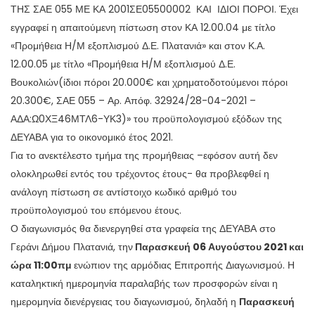
ΤΗΣ ΣΑΕ 055 ΜΕ ΚΑ 2001ΣΕ05500002 ΚΑΙ ΙΔΙΟΙ ΠΟΡΟΙ. Έχει
εγγραφεί η απαιτούμενη πίστωση στον ΚΑ 12.00.04 με τίτλο
«Προμήθεια Η/Μ εξοπλισμού Δ.Ε. Πλατανιά» και στον Κ.Α.
12.00.05 με τίτλο «Προμήθεια Η/Μ εξοπλισμού Δ.Ε.
Βουκολιών(ίδιοι πόροι 20.000€ και χρηματοδοτούμενοι πόροι
20.300€, ΣΑΕ 055 – Αρ. Απόφ. 32924/28-04-2021 –
ΑΔΑ:Ω0ΧΞ46ΜΤΛ6-ΥΚ3)» του προϋπολογισμού εξόδων της
ΔΕΥΑΒΑ για το οικονομικό έτος 2021.
Για το ανεκτέλεστο τμήμα της προμήθειας –εφόσον αυτή δεν
ολοκληρωθεί εντός του τρέχοντος έτους- θα προβλεφθεί η
ανάλογη πίστωση σε αντίστοιχο κωδικό αριθμό του
προϋπολογισμού του επόμενου έτους.
Ο διαγωνισμός θα διενεργηθεί στα γραφεία της ΔΕΥΑΒΑ στο
Γεράνι Δήμου Πλατανιά, την
Παρασκευή 06 Αυγούστου 2021 και
ώρα 11:00πμ
ενώπιον της αρμόδιας Επιτροπής Διαγωνισμού. Η
καταληκτική ημερομηνία παραλαβής των προσφορών είναι η
ημερομηνία διενέργειας του διαγωνισμού, δηλαδή η
Παρασκευή