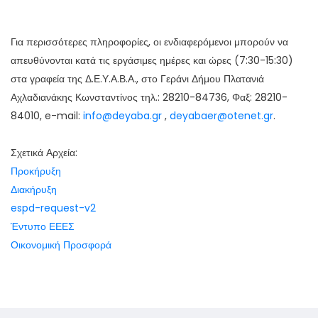
Για περισσότερες πληροφορίες, οι ενδιαφερόμενοι μπορούν να
απευθύνονται κατά τις εργάσιμες ημέρες και ώρες (7:30-15:30)
στα γραφεία της Δ.Ε.Υ.Α.Β.Α., στο Γεράνι Δήμου Πλατανιά
Αχλαδιανάκης Κωνσταντίνος τηλ.: 28210-84736, Φαξ: 28210-
84010, e-mail:
info@deyaba.gr
,
deyabaer@otenet.gr
.
Σχετικά Αρχεία:
Προκήρυξη
Διακήρυξη
espd-request-v2
Έντυπο ΕΕΕΣ
Οικονομική Προσφορά