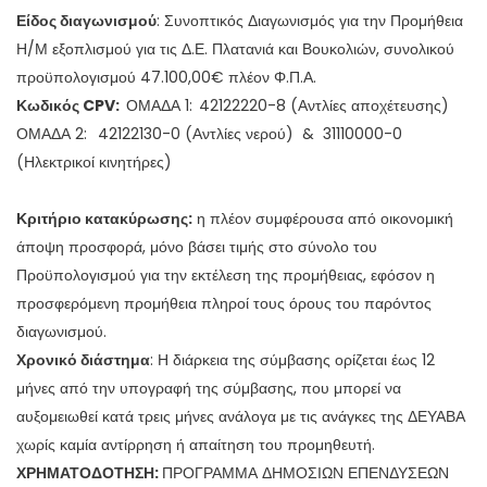
Είδος διαγωνισμού
: Συνοπτικός Διαγωνισμός για την Προμήθεια
Η/Μ εξοπλισμού για τις Δ.Ε. Πλατανιά και Βουκολιών, συνολικού
προϋπολογισμού 47.100,00€ πλέον Φ.Π.Α.
Κωδικός
CPV
:
ΟΜΑΔΑ 1:
42122220-8 (Αντλίες αποχέτευσης)
ΟΜΑΔΑ 2:
42122130-0 (Αντλίες νερού) & 31110000-0
(Ηλεκτρικοί κινητήρες)
Κριτήριο κατακύρωσης:
η πλέον συμφέρουσα από οικονομική
άποψη προσφορά, μόνο βάσει τιμής στο σύνολο του
Προϋπολογισμού για την εκτέλεση της προμήθειας, εφόσον η
προσφερόμενη προμήθεια πληροί τους όρους του παρόντος
διαγωνισμού.
Χρονικό διάστημα
: Η διάρκεια της σύμβασης ορίζεται έως 12
μήνες από την υπογραφή της σύμβασης, που μπορεί να
αυξομειωθεί κατά τρεις μήνες ανάλογα με τις ανάγκες της ΔΕΥΑΒΑ
χωρίς καμία αντίρρηση ή απαίτηση του προμηθευτή.
ΧΡΗΜΑΤΟΔΟΤΗΣΗ:
ΠΡΟΓΡΑΜΜΑ ΔΗΜΟΣΙΩΝ ΕΠΕΝΔΥΣΕΩΝ