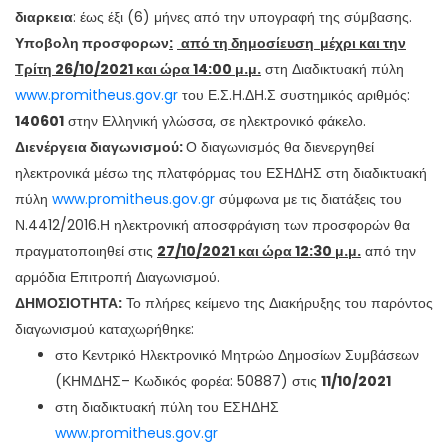
διαρκεια
: έως έξι (6) μήνες από την υπογραφή της σύμβασης.
Υποβολη προσφορων
:
από τη δημοσίευση
μέχρι και την
Τρίτη 26/10/2021 και ώρα 14:00 μ.μ.
στη Διαδικτυακή πύλη
www.promitheus.gov.gr
του Ε.Σ.Η.ΔΗ.Σ συστημικός αριθμός:
140601
στην Ελληνική γλώσσα, σε ηλεκτρονικό φάκελο.
Διενέργεια διαγωνισμού
:
Ο διαγωνισμός θα διενεργηθεί
ηλεκτρονικά μέσω της πλατφόρμας του ΕΣΗΔΗΣ στη διαδικτυακή
πύλη
www.promitheus.gov.gr
σύμφωνα με τις διατάξεις του
Ν.4412/2016.Η ηλεκτρονική αποσφράγιση των προσφορών θα
πραγματοποιηθεί στις
27/10/2021 και ώρα 12:30 μ.μ.
από την
αρμόδια Επιτροπή Διαγωνισμού.
ΔΗΜΟΣΙΟΤΗΤΑ:
Το πλήρες κείμενο της Διακήρυξης του παρόντος
διαγωνισμού καταχωρήθηκε:
στο Κεντρικό Ηλεκτρονικό Μητρώο Δημοσίων Συμβάσεων
(ΚΗΜΔΗΣ– Κωδικός φορέα: 50887) στις
11/10/2021
στη διαδικτυακή πύλη του ΕΣΗΔΗΣ
www.promitheus.gov.gr