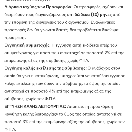
Διάρκεια ισχύος των Προσφορών:
Οι προσφορές ισχύουν και
δεσμεύουν τους διαγωνιζόμενους
επί δώδεκα (12) μήνες
από
την επομένη της διενέργειας του διαγωνισμού. Εναλλακτικές
προσφορές δεν θα γίνονται δεκτές, δεν προβλέπεται δικαίωμα
προαίρεσης.
Εγγυητική συμμετοχής
: Η εγγύηση αυτή εκδίδεται υπέρ του
συμμετέχοντος για ποσό που αντιστοιχεί σε ποσοστό 2% επί της
εκτιμώμενης αξίας της σύμβασης, χωρίς ΦΠΑ.
Εγγύηση καλής εκτέλεσης της σύμβασης
:
Ο ανάδοχος στον
οποίο θα γίνει η κατακύρωση, υποχρεούται να καταθέσει εγγύηση
καλής εκτέλεσης των όρων της σύμβασης, το ύψος της οποίας
αντιστοιχεί σε ποσοστό 4% επί της εκτιμώμενης αξίας της
σύμβασης, χωρίς τον Φ.Π.Α.
ΕΓΓΥΗΣΗ ΚΑΛΗΣ ΛΕΙΤΟΥΡΓΙΑΣ:
Απαιτείται η προσκόμιση
«εγγύηση καλής λειτουργίας» το ύψος της οποίας αντιστοιχεί σε
ποσοστό 3% επί της εκτιμώμενης αξίας της σύμβασης, χωρίς τον
Φ.Π.Α.