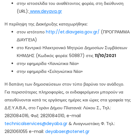
στην ιστοσελίδα του αναθέτοντος φορέα, στη διεύθυνση
(
UR
L):
www.deyava.gr
Η περίληψη της Διακήρυξης καταχωρήθηκε:
στον ιστότοπο
http://et.diavgeia.gov.gr/
(ΠΡΟΓΡΑΜΜΑ
ΔΙΑΥΓΕΙΑ)
στο Κεντρικό Ηλεκτρονικό Μητρώο Δημοσίων Συμβάσεων
ΚΗΜΔΗΣ (Κωδικός φορέα: 50887) στις
11/10/2021
στην εφημερίδα «Χανιώτικα Νέα»
στην εφημερίδα «Σεληνιώτικα Νέα»
Η δαπάνη των δημοσιεύσεων στον τύπο βαρύνει τον ανάδοχο.
Για περισσότερες πληροφορίες, οι ενδιαφερόμενοι μπορούν να
απευθύνονται κατά τις εργάσιμες ημέρες και ώρες στα γραφεία της
Δ.Ε.Υ.Α.Β.Α., στο Γεράνι Δήμου Πλατανιά: Λύκου Σ., Τηλ.:
2821084016, Φαξ: 2821084010, e-mail
technicalservices@deyaba.gr
& Αναγνωστάκη Φ. Τηλ.:
2821061055 e-mail:
deyabaer@otenet.gr