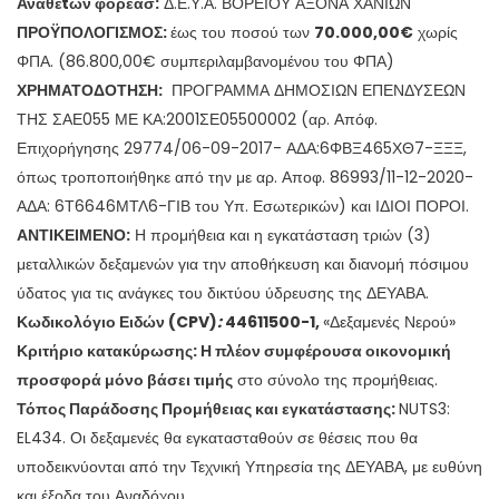
Αναθέ
t
ων φορεασ:
Δ.Ε.Υ.Α. ΒΟΡΕΙΟΥ ΑΞΟΝΑ ΧΑΝΙΩΝ
ΠΡΟΫΠΟΛΟΓΙΣΜΟΣ:
έως του ποσού των
70.000,00€
χωρίς
ΦΠΑ. (86.800,00€ συμπεριλαμβανομένου του ΦΠΑ)
ΧΡΗΜΑΤΟΔΟΤΗΣΗ:
ΠΡΟΓΡΑΜΜΑ ΔΗΜΟΣΙΩΝ ΕΠΕΝΔΥΣΕΩΝ
ΤΗΣ ΣΑΕ055 ΜΕ ΚΑ:2001ΣΕ05500002 (αρ. Απόφ.
Επιχορήγησης 29774/06-09-2017- ΑΔΑ:6ΦΒΞ465ΧΘ7-ΞΞΞ,
όπως τροποποιήθηκε από την με αρ. Αποφ. 86993/11-12-2020-
ΑΔΑ: 6Τ6646ΜΤΛ6-ΓΙΒ του Υπ. Εσωτερικών) και ΙΔΙΟΙ ΠΟΡΟΙ.
ΑΝΤΙΚΕΙΜΕΝΟ:
Η προμήθεια και η εγκατάσταση τριών (3)
μεταλλικών δεξαμενών για την αποθήκευση και διανομή πόσιμου
ύδατος για τις ανάγκες του δικτύου ύδρευσης της ΔΕΥΑΒΑ.
Κωδικολόγιο Ειδών
(
CPV
)
:
44611500-1,
«Δεξαμενές Νερού»
Κριτήριο κατακύρωσης:
Η πλέον συμφέρουσα οικονομική
προσφορά μόνο βάσει τιμής
στο σύνολο της προμήθειας.
Τόπος Παράδοσης Προμήθειας και εγκατάστασης
:
NUTS
3:
EL
434. Οι δεξαμενές θα εγκατασταθούν σε θέσεις που θα
υποδεικνύονται από την Τεχνική Υπηρεσία της ΔΕΥΑΒΑ, με ευθύνη
και έξοδα του Αναδόχου.