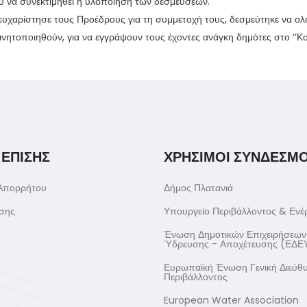
υ να συνεκτιμηθεί η υλοποίηση των δεσμεύσεων.
αρίστησε τους Προέδρους για τη συμμετοχή τους, δεσμεύτηκε να ολοκ
νητοποιηθούν, για να εγγράψουν τους έχοντες ανάγκη δημότες στο ‘‘Κο
 ΕΠΙΣΗΣ
ΧΡΗΣΙΜΟΙ ΣΥΝΔΕΣΜΟ
 Απορρήτου
Δήμος Πλατανιά
σης
Υπουργείο Περιβάλλοντος & Ενέ
Ένωση Δημοτικών Επιχειρήσεων
Ύδρευσης - Αποχέτευσης (ΕΔΕ
Ευρωπαϊκή Ένωση Γενική Διεύθ
Περιβάλλοντος
European Water Association