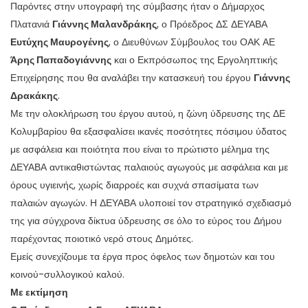
Παρόντες στην υπογραφή της σύμβασης ήταν ο Δήμαρχος
Πλατανιά
Γιάννης Μαλανδράκης
, ο Πρόεδρος ΔΣ ΔΕΥΑΒΑ
Ευτύχης Μαυρογένης
, ο Διευθύνων Σύμβουλος του ΟΑΚ ΑΕ
Άρης Παπαδογιάννης
και ο Εκπρόσωπος της Εργοληπτικής
Επιχείρησης που θα αναλάβει την κατασκευή του έργου
Γιάννης
Δρακάκης
.
Με την ολοκλήρωση του έργου αυτού, η ζώνη ύδρευσης της ΔΕ
Κολυμβαρίου θα εξασφαλίσει ικανές ποσότητες πόσιμου ύδατος
με ασφάλεια και ποιότητα που είναι το πρώτιστο μέλημα της
ΔΕΥΑΒΑ αντικαθιστώντας παλαιούς αγωγούς με ασφάλεια και με
όρους υγιεινής, χωρίς διαρροές και συχνά σπασίματα των
παλαιών αγωγών. Η ΔΕΥΑΒΑ υλοποιεί τον στρατηγικό σχεδιασμό
της για σύγχρονα δίκτυα ύδρευσης σε όλο το εύρος του Δήμου
παρέχοντας ποιοτικό νερό στους Δημότες.
Εμείς συνεχίζουμε τα έργα προς όφελος των δημοτών και του
κοινού-συλλογικού καλού.
Με εκτίμηση