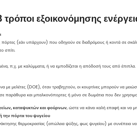
3 τρόποι εξοικονόμησης ενέργει
ι
 πόρτες (εάν υπάρχουν) που οδηγούν σε διαδρόμους ή κοντά σε σκάλες.
ο σπίτι.
ένα, π.χ. με καλύμματα, ή να εμποδίζεται η απόδοσή τους από έπιπλα.
ωνα με μελέτες (DOE), όταν τραβηχτούν, οι κουρτίνες μπορούν να μει
 σε παράθυρα και μπαλκονόπορτες ή μόνο σε δωμάτια που δεν χρησιμ
υγείων, καταψυκτών και φούρνων
, ώστε να κάνει καλή επαφή και να 
ή την πόρτα του ψυγείου
άκτησης θερμοκρασίας (απώλεια ψύξης, φως ψυγείου) με συνέπεια να 