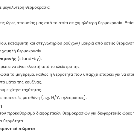
ε μεγαλύτερη θερμοκρασία.
 τις ώρες απουσίας μας από το σπίτι σε χαμηλότερη θερμοκρασία. Επί
ίου, καταψύκτη και στεγνωτηρίου ρούχων) μακριά από εστίες θέρμανση
 χαμηλή θερμοκρασία.
αναμονής
(stand-by).
έπει να είναι κλειστή από το κλείστρο της.
ειώσει το μαγείρεμα, καθώς η θερμότητα που υπάρχει επαρκεί για να ετο
α μάτια της κουζίνας.
ούμε χύτρα ταχύτητας.
ς συσκευές με οθόνη (π.χ. Η/Υ, τηλεοράσεις).
η
τον προκαθορισμό διαφορετικών θερμοκρασιών για διαφορετικές ώρες
ια θερμότητα.
ερμαντικά σώματα